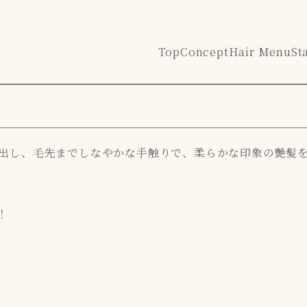
Top
Concept
Hair Menu
St
出し、毛先までしなやかな手触りで、柔らかな印象の艶髪
！